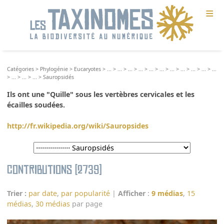
≡
Catégories
>
Phylogénie
>
Eucaryotes
>
...
>
...
>
...
>
...
>
...
>
...
>
...
>
...
>
...
>
...
>
...
>
...
>
...
>
...
>
Sauropsidés
Ils ont une "Quille" sous les vertèbres cervicales et les
écailles soudées.
http://fr.wikipedia.org/wiki/Sauropsides
Contributions (2739)
Trier :
par date
,
par popularité
|
Afficher
:
9 médias
,
15
médias
,
30 médias
par page