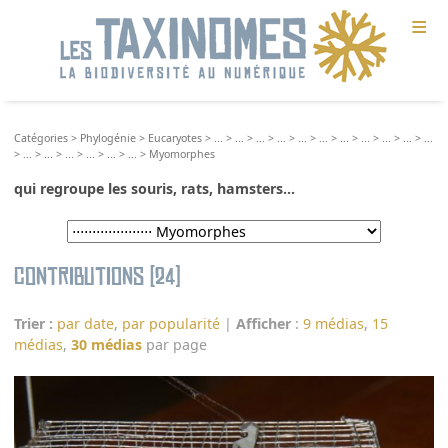
≡
Catégories
>
Phylogénie
>
Eucaryotes
>
...
>
...
>
...
>
...
>
...
>
...
>
...
>
...
>
...
>
...
>
...
>
...
>
...
>
...
>
...
>
...
>
...
>
Myomorphes
qui regroupe les souris, rats, hamsters...
Contributions (24)
Trier :
par date
,
par popularité
|
Afficher
:
9 médias
,
15
médias
,
30 médias
par page