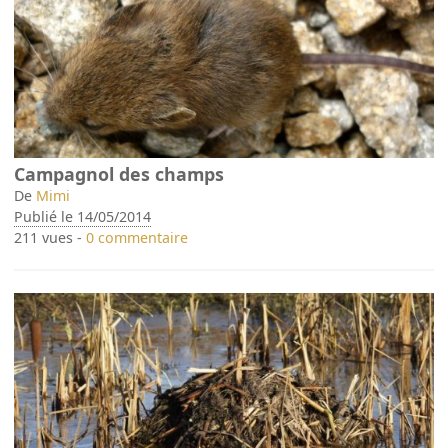
Campagnol des champs
De
Mimi
Publié le 14/05/2014
211 vues -
0 commentaire