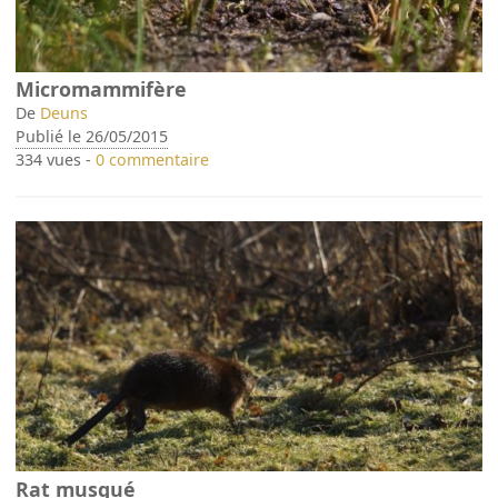
Micromammifère
De
Deuns
Publié le 26/05/2015
334 vues -
0 commentaire
Rat musqué