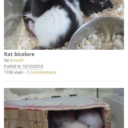
Rat bicolore
De
krist29
Publié le 10/10/2010
1106 vues -
0 commentaire