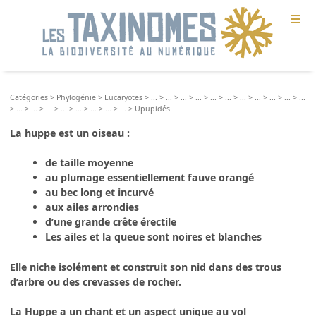
≡
Catégories
>
Phylogénie
>
Eucaryotes
>
...
>
...
>
...
>
...
>
...
>
...
>
...
>
...
>
...
>
...
>
...
>
...
>
...
>
...
>
...
>
...
>
...
>
...
>
...
>
Upupidés
La
huppe
est un oiseau :
de taille moyenne
au plumage essentiellement fauve orangé
au bec long et incurvé
aux ailes arrondies
d’une grande crête érectile
Les ailes et la queue sont noires et blanches
Elle niche isolément et construit son nid dans des trous
d’arbre ou des crevasses de rocher.
La Huppe a un chant et un aspect unique au vol