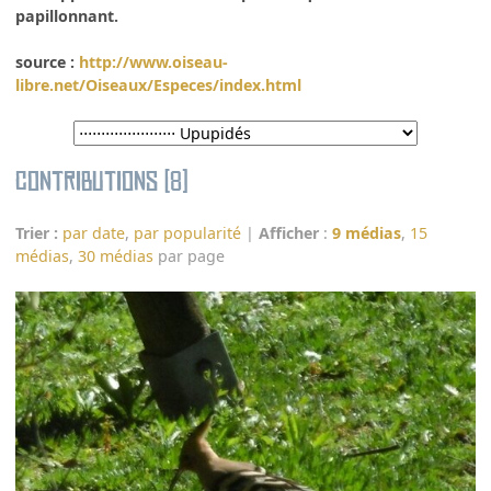
papillonnant.
source :
http://www.oiseau-
libre.net/Oiseaux/Especes/index.html
Contributions (8)
Trier :
par date
,
par popularité
|
Afficher
:
9 médias
,
15
médias
,
30 médias
par page