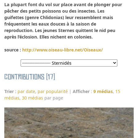
La plupart font du vol sur place avant de plonger pour
pêcher des petits poissons ou des insectes. Les
guifettes (genre Chlidonias) leur ressemblent mais
fréquentent les eaux douces à la saison de
reproduction. Les jeunes Sternes quittent le nid peu
après l’éclosion. Elles nichent en colonies.
source :
http://www.oiseau-libre.net/Oiseaux/
Contributions (17)
Trier :
par date
,
par popularité
|
Afficher
:
9 médias
,
15
médias
,
30 médias
par page