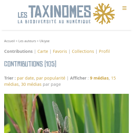
≡
Accueil
>
Les auteurs
>
Ukiyoe
Contributions
|
Carte
|
Favoris
|
Collections
|
Profil
Contributions (105)
Trier :
par date
,
par popularité
|
Afficher
:
9 médias
,
15
médias
,
30 médias
par page