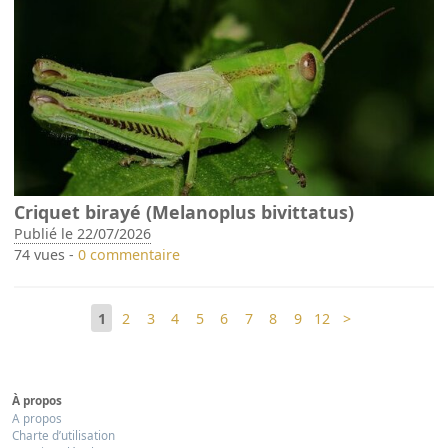
Criquet birayé (Melanoplus bivittatus)
Publié le 22/07/2026
74 vues -
0 commentaire
1
2
3
4
5
6
7
8
9
12
>
À propos
A propos
Charte d’utilisation