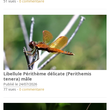
51 vues -
0 commentaire
Libellule Périthème délicate (Perithemis
tenera) mâle
Publié le 24/07/2026
77 vues -
0 commentaire