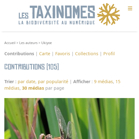
≡
Accueil
>
Les auteurs
>
Ukiyoe
Contributions
|
Carte
|
Favoris
|
Collections
|
Profil
Contributions (105)
Trier :
par date
,
par popularité
|
Afficher
:
9 médias
,
15
médias
,
30 médias
par page