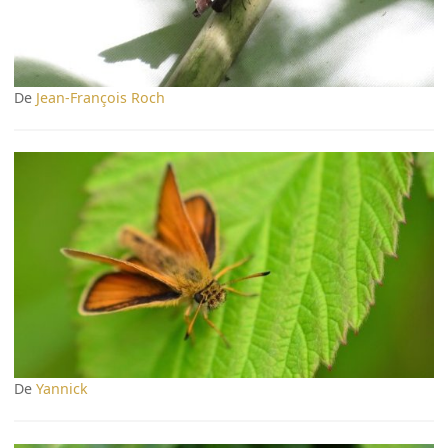
De
Jean-François Roch
De
Yannick