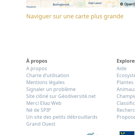
Naviguer sur une carte plus grande
À propos
Explore
A propos
Aide
Charte d’utilisation
Ecosys
Mentions légales
Plantes
Signaler un problème
Animau
Site clôné sur Géodiversité.net
Champi
Merci Eliaz Web
Classifi
Né de SPIP
Recherc
Un site des petits débrouillards
Propose
Grand Ouest