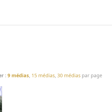
echercher :
er
:
9 médias
,
15 médias
,
30 médias
par page