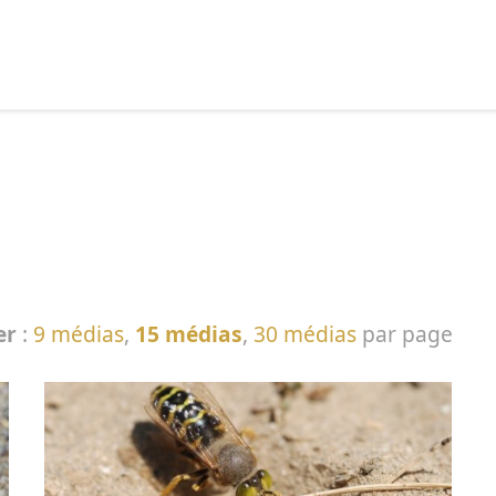
echercher :
er
:
9 médias
,
15 médias
,
30 médias
par page