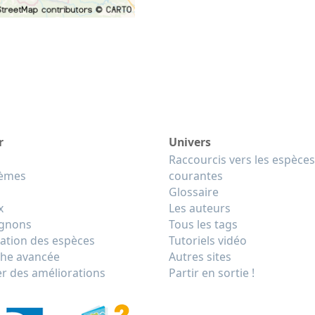
r
Univers
Raccourcis vers les espèces
tèmes
courantes
Glossaire
x
Les auteurs
gnons
Tous les tags
cation des espèces
Tutoriels vidéo
he avancée
Autres sites
r des améliorations
Partir en sortie !