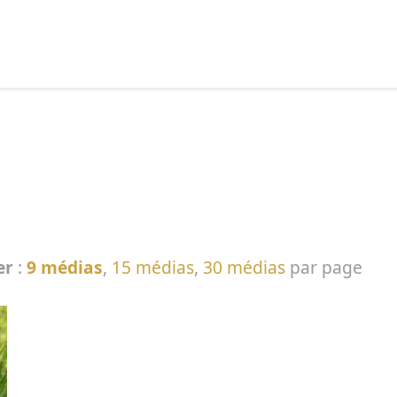
echercher :
er
:
9 médias
,
15 médias
,
30 médias
par page