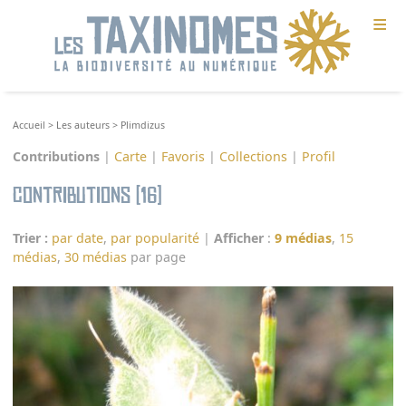
≡
Accueil
>
Les auteurs
>
Plimdizus
Contributions
|
Carte
|
Favoris
|
Collections
|
Profil
Contributions (16)
Trier :
par date
,
par popularité
|
Afficher
:
9 médias
,
15
médias
,
30 médias
par page