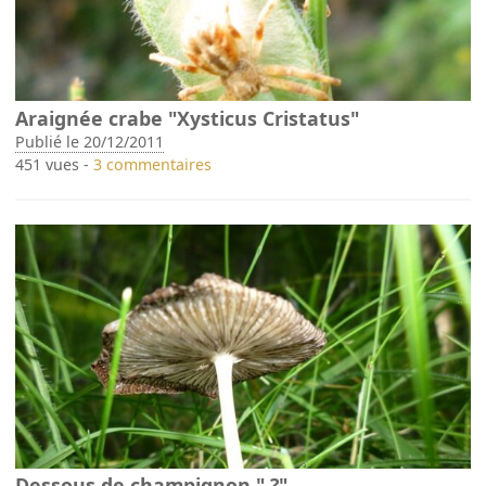
Araignée crabe "Xysticus Cristatus"
Publié le 20/12/2011
451 vues -
3 commentaires
Dessous de champignon " ?"