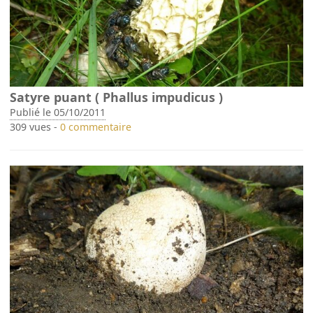
Satyre puant ( Phallus impudicus )
Publié le 05/10/2011
309 vues -
0 commentaire