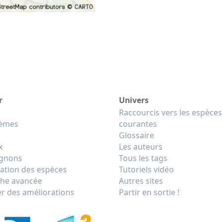
r
Univers
Raccourcis vers les espèces
tèmes
courantes
Glossaire
x
Les auteurs
gnons
Tous les tags
cation des espèces
Tutoriels vidéo
he avancée
Autres sites
r des améliorations
Partir en sortie !