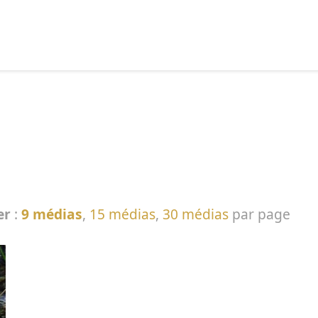
echercher :
er
:
9 médias
,
15 médias
,
30 médias
par page