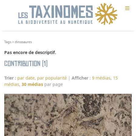
≡
Tags
>
dinosaures
Pas encore de descriptif.
Contribution (1)
Trier :
par date
,
par popularité
|
Afficher
:
9 médias
,
15
médias
,
30 médias
par page