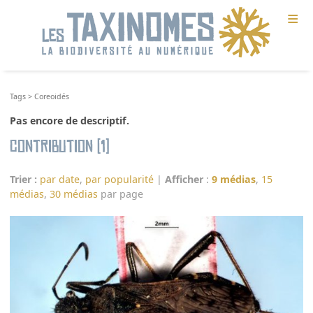
≡
Tags
>
Coreoidés
Pas encore de descriptif.
Contribution (1)
Trier :
par date
,
par popularité
|
Afficher
:
9 médias
,
15
médias
,
30 médias
par page