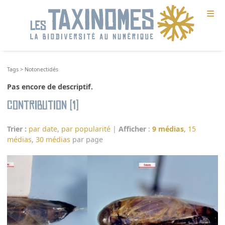
≡
Tags
>
Notonectidés
Pas encore de descriptif.
Contribution (1)
Trier :
par date
,
par popularité
|
Afficher
:
9 médias
,
15
médias
,
30 médias
par page