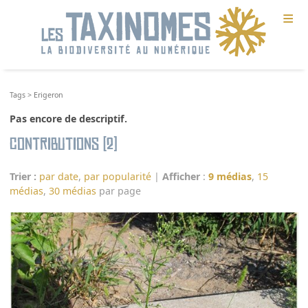
≡
Tags
>
Erigeron
Pas encore de descriptif.
Contributions (2)
Trier :
par date
,
par popularité
|
Afficher
:
9 médias
,
15
médias
,
30 médias
par page