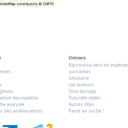
r
Univers
Raccourcis vers les espèces
tèmes
courantes
Glossaire
x
Les auteurs
gnons
Tous les tags
cation des espèces
Tutoriels vidéo
he avancée
Autres sites
r des améliorations
Partir en sortie !