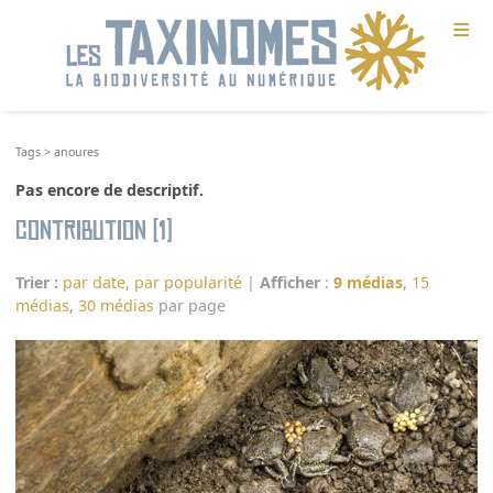
≡
Tags
>
anoures
Pas encore de descriptif.
Contribution (1)
Trier :
par date
,
par popularité
|
Afficher
:
9 médias
,
15
médias
,
30 médias
par page