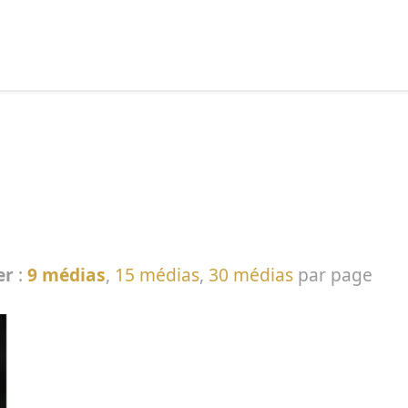
echercher :
er
:
9 médias
,
15 médias
,
30 médias
par page