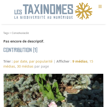
≡
Tags
>
Convolvulacée
Pas encore de descriptif.
Contribution (1)
Trier :
par date
,
par popularité
|
Afficher
:
9 médias
,
15
médias
,
30 médias
par page