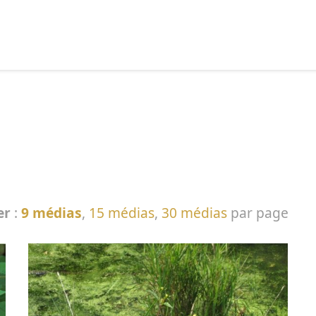
echercher :
er
:
9 médias
,
15 médias
,
30 médias
par page