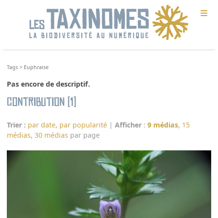
≡
Tags
>
Euphraise
Pas encore de descriptif.
Contribution (1)
Trier :
par date
,
par popularité
|
Afficher
:
9 médias
,
15
médias
,
30 médias
par page