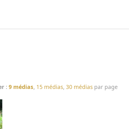
echercher :
er
:
9 médias
,
15 médias
,
30 médias
par page