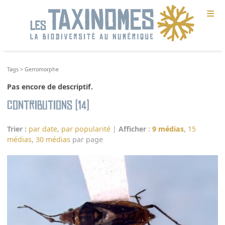
≡
Tags
>
Gerromorphe
Pas encore de descriptif.
Contributions (14)
Trier :
par date
,
par popularité
|
Afficher
:
9 médias
,
15
médias
,
30 médias
par page