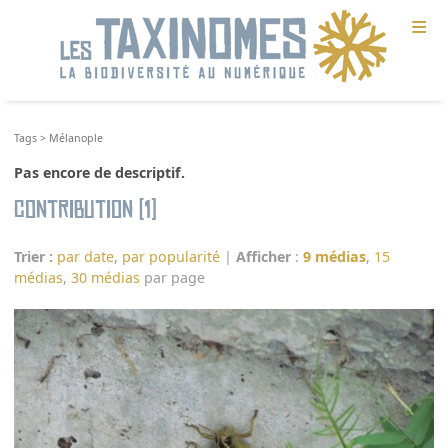
≡
Tags
>
Mélanople
Pas encore de descriptif.
Contribution (1)
Trier :
par date
,
par popularité
|
Afficher
:
9 médias
,
15
médias
,
30 médias
par page