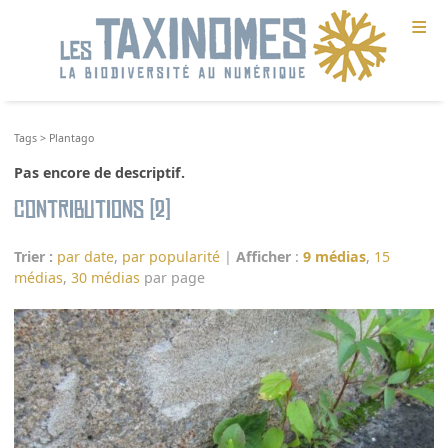
≡
Tags
>
Plantago
Pas encore de descriptif.
Contributions (2)
Trier :
par date
,
par popularité
|
Afficher
:
9 médias
,
15
médias
,
30 médias
par page