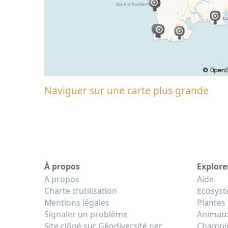
Naviguer sur une carte plus grande
À propos
Explore
A propos
Aide
Charte d’utilisation
Ecosys
Mentions légales
Plantes
Signaler un problème
Animau
Site clôné sur Géodiversité.net
Champi