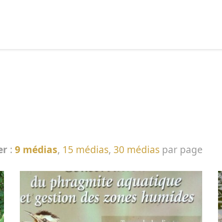
echercher :
er
:
9 médias
,
15 médias
,
30 médias
par page