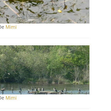
De
Mimi
De
Mimi