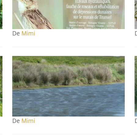
De
Mimi
De
Mimi