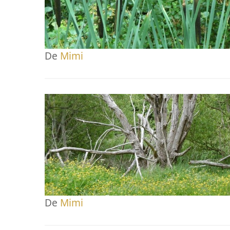
De
Mimi
De
Mimi