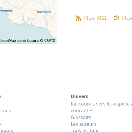
Flux RSS
Flu
r
Univers
Raccourcis vers les espèces
tèmes
courantes
Glossaire
x
Les auteurs
gnons
Tous les tags