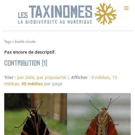
≡
Tags
>
écaille chinée
Pas encore de descriptif.
Contribution (1)
Trier :
par date
,
par popularité
|
Afficher
:
9 médias
,
15
médias
,
30 médias
par page