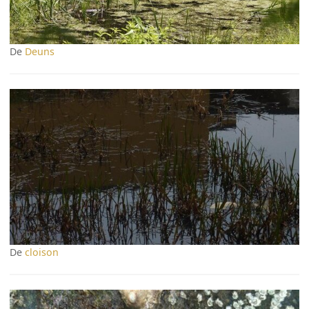
De
Deuns
De
cloison