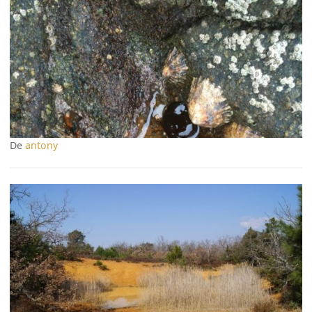
De
antony