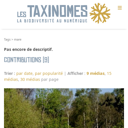
≡
Tags
>
mare
Pas encore de descriptif.
Contributions (9)
Trier :
par date
,
par popularité
|
Afficher
:
9 médias
,
15
médias
,
30 médias
par page