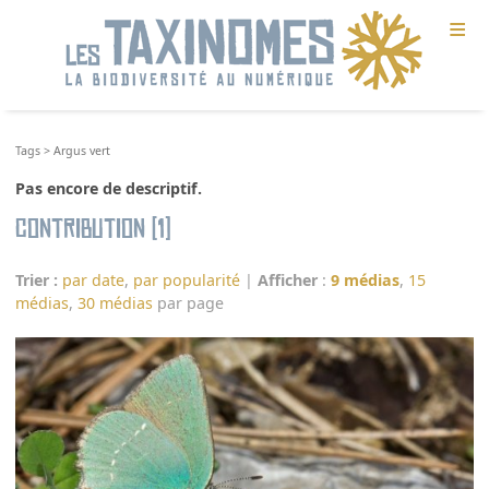
≡
Tags
>
Argus vert
Pas encore de descriptif.
Contribution (1)
Trier :
par date
,
par popularité
|
Afficher
:
9 médias
,
15
médias
,
30 médias
par page