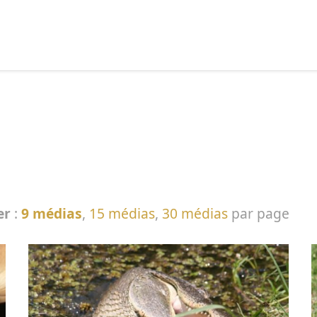
echercher :
er
:
9 médias
,
15 médias
,
30 médias
par page