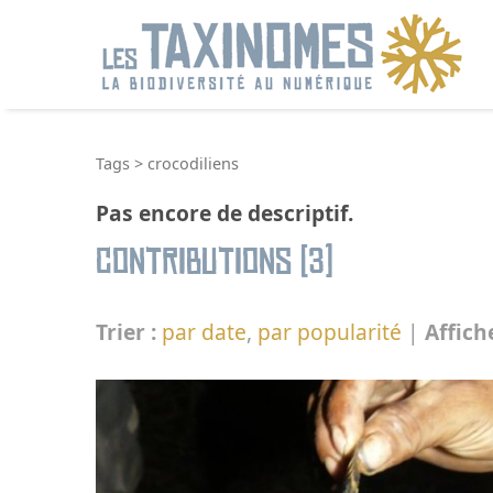
R
Tags
>
crocodiliens
Pas encore de descriptif.
Contributions (3)
Trier :
par date
,
par popularité
|
Affich