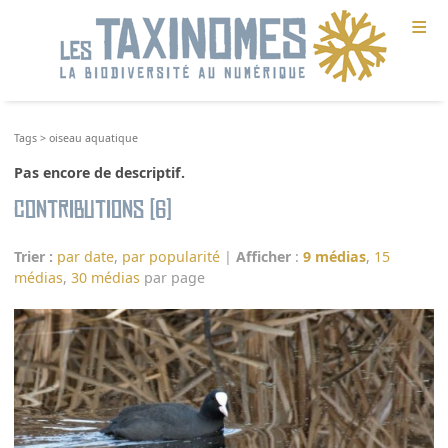
≡
Tags
>
oiseau aquatique
Pas encore de descriptif.
Contributions (6)
Trier :
par date
,
par popularité
|
Afficher
:
9 médias
,
15
médias
,
30 médias
par page