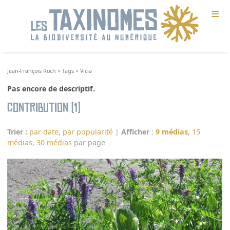
≡
Jean-François Roch
>
Tags
>
Vicia
Pas encore de descriptif.
Contribution (1)
Trier :
par date
,
par popularité
|
Afficher
:
9 médias
,
15
médias
,
30 médias
par page