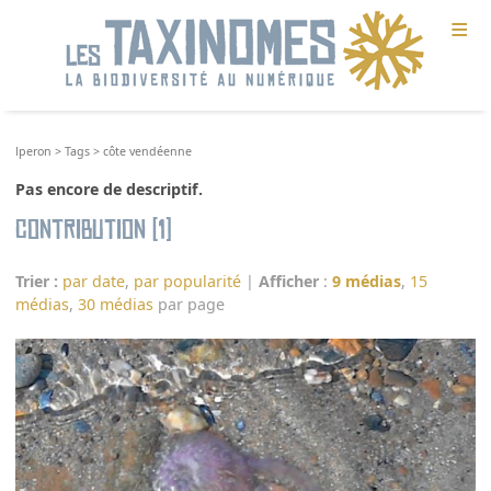
≡
lperon
>
Tags
>
côte vendéenne
Pas encore de descriptif.
Contribution (1)
Trier :
par date
,
par popularité
|
Afficher
:
9 médias
,
15
médias
,
30 médias
par page