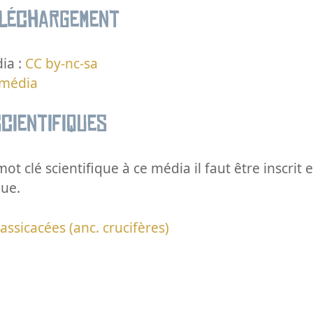
éléchargement
ia :
CC by-nc-sa
 média
cientifiques
ot clé scientifique à ce média il faut être inscri
que.
assicacées (anc. crucifères)