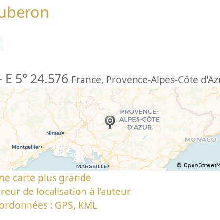
Luberon
n
-
E 5° 24.576
France
,
Provence-Alpes-Côte d’Az
ne carte plus grande
reur de localisation à l’auteur
oordonnées : GPS, KML