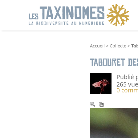
R
Accueil
>
Collecte
>
Ta
Tabouret de
Publié 
265 vue
0 comm