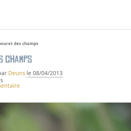
echercher :
bouret des champs
s champs
par
Deuns
le 08/04/2013
s
entaire