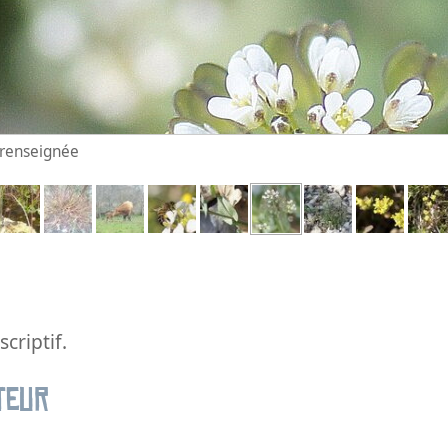
n renseignée
criptif.
teur