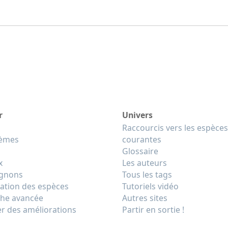
r
Univers
Raccourcis vers les espèces
tèmes
courantes
Glossaire
x
Les auteurs
gnons
Tous les tags
cation des espèces
Tutoriels vidéo
he avancée
Autres sites
r des améliorations
Partir en sortie !