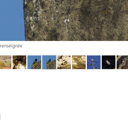
n renseignée
n