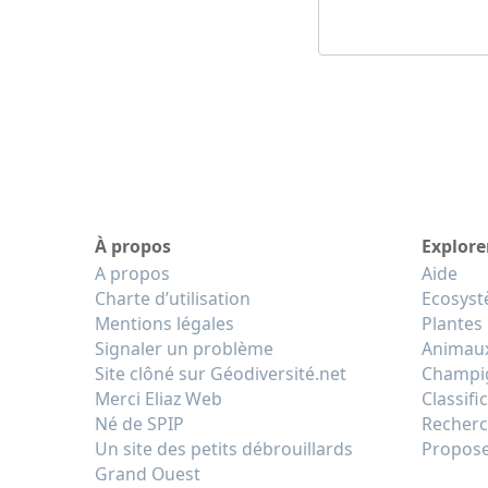
À propos
Explore
A propos
Aide
Charte d’utilisation
Ecosys
Mentions légales
Plantes
Signaler un problème
Animau
Site clôné sur Géodiversité.net
Champi
Merci Eliaz Web
Classifi
Né de SPIP
Recherc
Un site des petits débrouillards
Propose
Grand Ouest