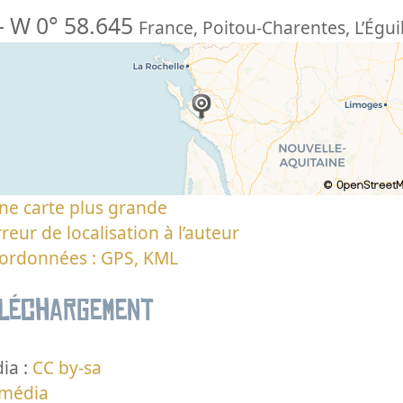
-
W 0° 58.645
France
,
Poitou-Charentes
,
L’Égui
ne carte plus grande
reur de localisation à l’auteur
oordonnées : GPS, KML
éléchargement
ia :
CC by-sa
 média