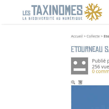
R
Accueil
>
Collecte
>
Et
Etourneau 
Publié 
256 vue
0 comm