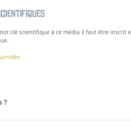
cientifiques
ot clé scientifique à ce média il faut être inscri
que.
urnidés
 ?