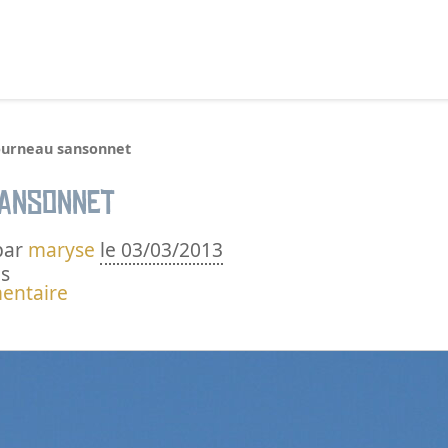
echercher :
ourneau sansonnet
sansonnet
par
maryse
le 03/03/2013
s
entaire