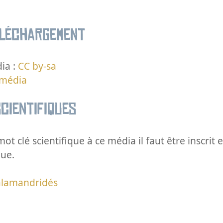
éléchargement
ia :
CC by-sa
 média
cientifiques
ot clé scientifique à ce média il faut être inscri
que.
alamandridés