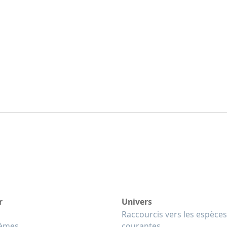
r
Univers
Raccourcis vers les espèces
tèmes
courantes