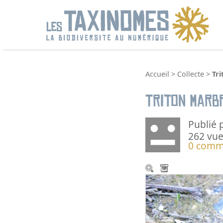
R
Accueil
>
Collecte
>
Tr
Triton marb
Publié 
262 vue
0 comm