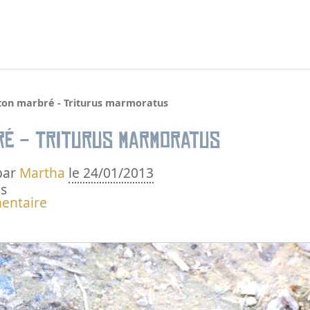
echercher :
iton marbré - Triturus marmoratus
ré - Triturus marmoratus
par
Martha
le 24/01/2013
s
entaire