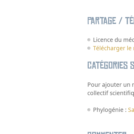
Partage / T
Licence du méd
Télécharger le
Catégories s
Pour ajouter un m
collectif scientifi
Phylogénie :
S