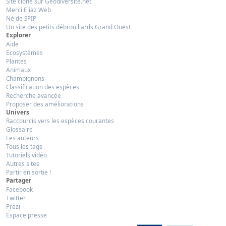
Site clôné sur Géodiversité.net
Merci Eliaz Web
Né de SPIP
Un site des petits débrouillards Grand Ouest
Explorer
Aide
Ecosystèmes
Plantes
Animaux
Champignons
Classification des espèces
Recherche avancée
Proposer des améliorations
Univers
Raccourcis vers les espèces courantes
Glossaire
Les auteurs
Tous les tags
Tutoriels vidéo
Autres sites
Partir en sortie !
Partager
Facebook
Twitter
Prezi
Espace presse