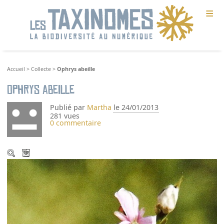
≡
Accueil
>
Collecte
>
Ophrys abeille
Ophrys abeille
Publié par
Martha
le 24/01/2013
281 vues
0 commentaire