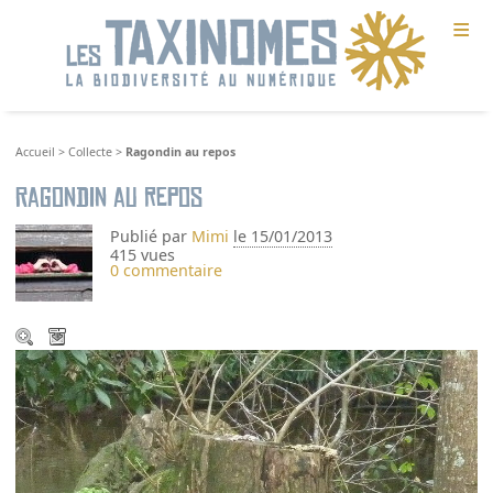
≡
Accueil
>
Collecte
>
Ragondin au repos
Ragondin au repos
Publié par
Mimi
le 15/01/2013
415 vues
0 commentaire