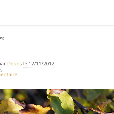
echercher :
ing
par
Deuns
le 12/11/2012
s
entaire