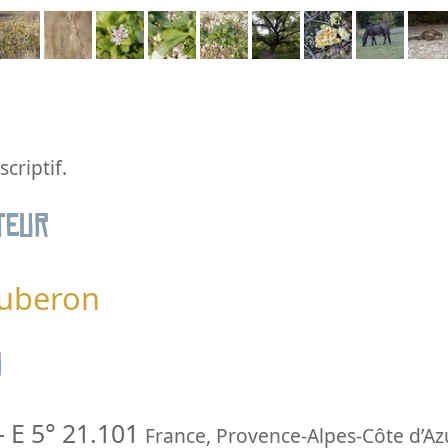
criptif.
teur
Luberon
n
-
E 5° 21.101
France
,
Provence-Alpes-Côte d’Az