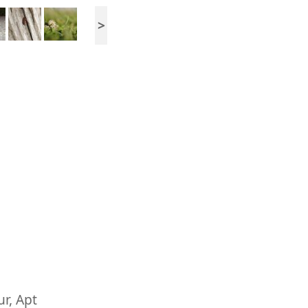
>
ur
,
Apt