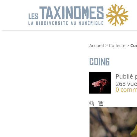
R
Accueil
>
Collecte
>
Co
Coing
Publié 
268 vue
0 comm