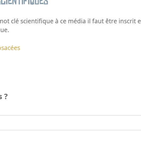
cientifiques
ot clé scientifique à ce média il faut être inscri
que.
osacées
 ?