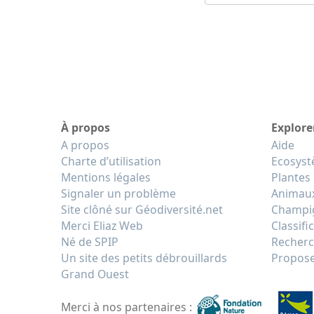
À propos
Explore
A propos
Aide
Charte d’utilisation
Ecosys
Mentions légales
Plantes
Signaler un problème
Animau
Site clôné sur Géodiversité.net
Champi
Merci Eliaz Web
Classifi
Né de SPIP
Recherc
Un site des petits débrouillards
Propose
Grand Ouest
Merci à nos partenaires :