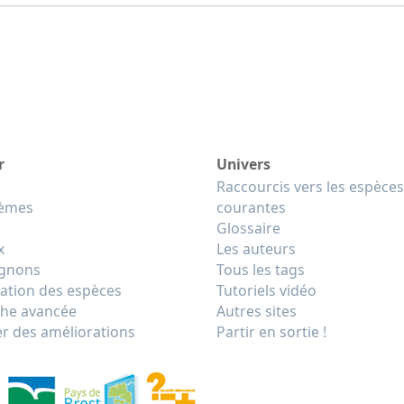
r
Univers
Raccourcis vers les espèces
tèmes
courantes
Glossaire
x
Les auteurs
gnons
Tous les tags
cation des espèces
Tutoriels vidéo
he avancée
Autres sites
r des améliorations
Partir en sortie !