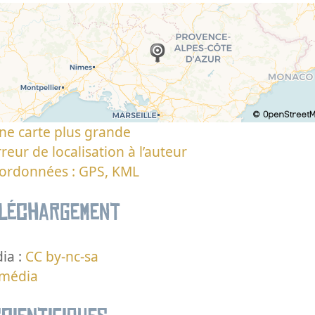
ne carte plus grande
reur de localisation à l’auteur
oordonnées : GPS, KML
éléchargement
ia :
CC by-nc-sa
 média