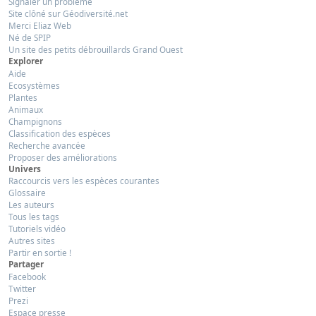
Signaler un problème
Site clôné sur Géodiversité.net
Merci Eliaz Web
Né de SPIP
Un site des petits débrouillards Grand Ouest
Explorer
Aide
Ecosystèmes
Plantes
Animaux
Champignons
Classification des espèces
Recherche avancée
Proposer des améliorations
Univers
Raccourcis vers les espèces courantes
Glossaire
Les auteurs
Tous les tags
Tutoriels vidéo
Autres sites
Partir en sortie !
Partager
Facebook
Twitter
Prezi
Espace presse