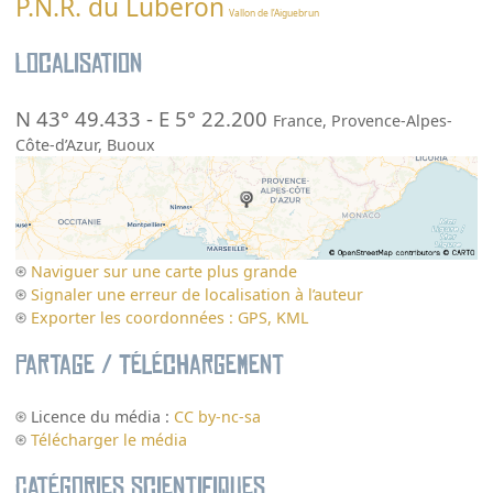
P.N.R. du Luberon
Vallon de l’Aiguebrun
Localisation
N 43° 49.433
-
E 5° 22.200
France
,
Provence-Alpes-
Côte-d’Azur
,
Buoux
Naviguer sur une carte plus grande
Signaler une erreur de localisation à l’auteur
Exporter les coordonnées : GPS, KML
Partage / Téléchargement
Licence du média :
CC by-nc-sa
Télécharger le média
Catégories scientifiques