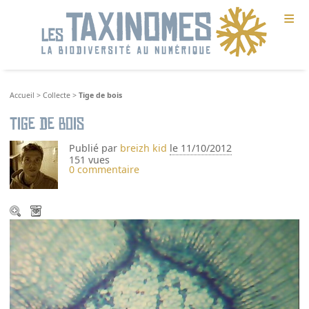
≡
Accueil
>
Collecte
>
Tige de bois
Tige de bois
Publié par
breizh kid
le 11/10/2012
151 vues
0 commentaire