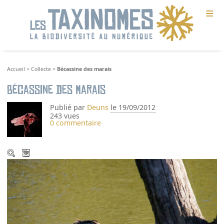
≡
Accueil
>
Collecte
>
Bécassine des marais
Bécassine des marais
Publié par
Deuns
le 19/09/2012
243 vues
0 commentaire