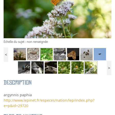
Échelle du sujet : non renseignée
<
>
Description
argynnis paphia
http://www.lepinet.fr/especes/nation/lep/index.php?
e=p&id=29720