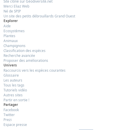
Site clôné sur Géodiversité.net
Merci Eliaz Web
Né de SPIP
Un site des petits débrouillards Grand Ouest
Explorer
Aide
Ecosystèmes
Plantes
Animaux
Champignons
Classification des espèces
Recherche avancée
Proposer des améliorations
Univers
Raccourcis vers les espèces courantes
Glossaire
Les auteurs
Tous les tags
Tutoriels vidéo
Autres sites
Partir en sortie !
Partager
Facebook
Twitter
Prezi
Espace presse