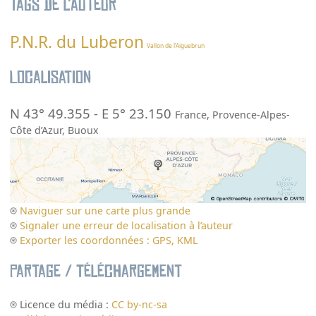
Tags de l’auteur
P.N.R. du Luberon
Vallon de l’Aiguebrun
Localisation
N 43° 49.355
-
E 5° 23.150
France
,
Provence-Alpes-
Côte d’Azur
,
Buoux
Naviguer sur une carte plus grande
Signaler une erreur de localisation à l’auteur
Exporter les coordonnées : GPS, KML
Partage / Téléchargement
Licence du média :
CC by-nc-sa