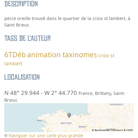
Description
perce oreille trouvé dans le quartier de la croix st lambert, à
Saint Brieuc
Tags de l’auteur
6TDéb
animation taxinomes
croix st
lambert
Localisation
N 48° 29.944
-
W 2° 44.770
France
,
Brittany
,
Saint-
Brieuc
Naviguer sur une carte plus grande