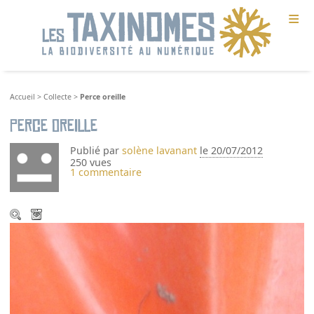
≡
Accueil
>
Collecte
>
Perce oreille
Perce oreille
Publié par
solène lavanant
le 20/07/2012
250 vues
1 commentaire