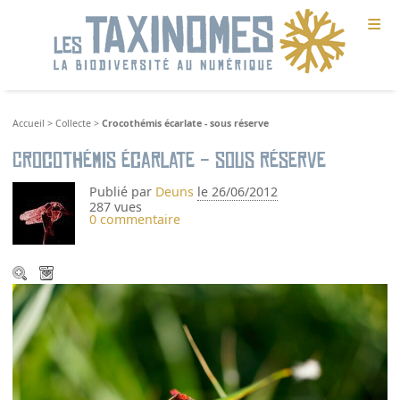
≡
Accueil
>
Collecte
>
Crocothémis écarlate - sous réserve
Crocothémis écarlate - sous réserve
Publié par
Deuns
le 26/06/2012
287 vues
0 commentaire