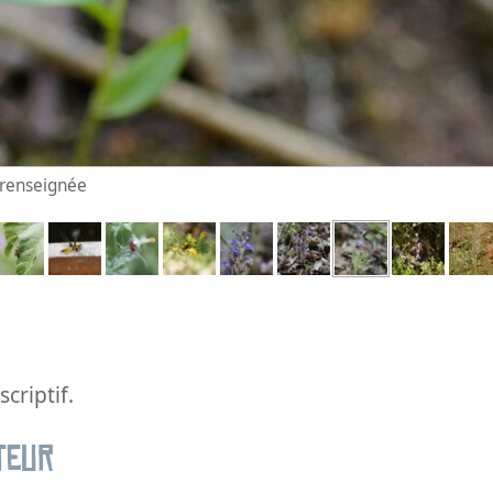
n renseignée
criptif.
teur