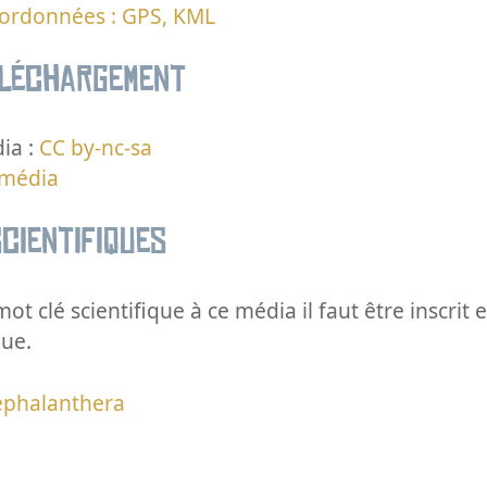
oordonnées : GPS, KML
éléchargement
ia :
CC by-nc-sa
 média
cientifiques
ot clé scientifique à ce média il faut être inscri
que.
ephalanthera