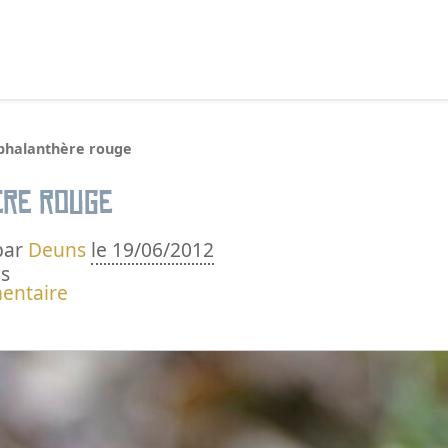
echercher :
phalanthère rouge
re rouge
par
Deuns
le 19/06/2012
s
entaire