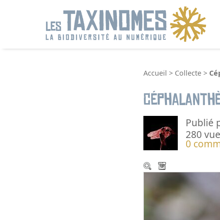
R
Accueil
>
Collecte
>
Cé
Céphalanthè
Publié 
280 vue
0 comm