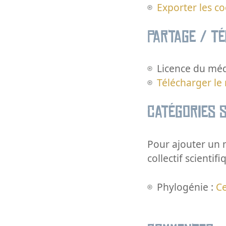
Exporter les c
Partage / T
Licence du méd
Télécharger le
Catégories s
Pour ajouter un m
collectif scientifi
Phylogénie :
C