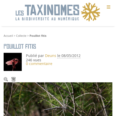
≡
Accueil
>
Collecte
>
Pouillot fitis
Pouillot fitis
Publié par
Deuns
le 08/05/2012
246 vues
0 commentaire