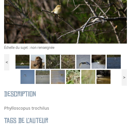
Échelle du sujet : non renseignée
<
>
Description
Phylloscopus trochilus
Tags de l’auteur