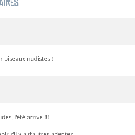
aires
 oiseaux nudistes !
es, l’été arrive !!!
ir s’il y a d’autres adeptes...