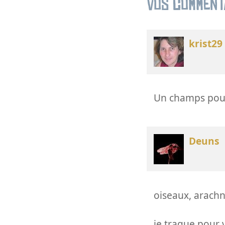
Vos comment
krist29
Un champs pour
Deuns
oiseaux, arachnid
je traque pour vo