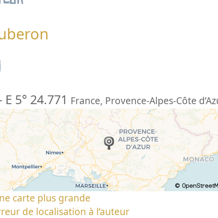
Luberon
n
-
E 5° 24.771
France
,
Provence-Alpes-Côte d’Az
ne carte plus grande
reur de localisation à l’auteur