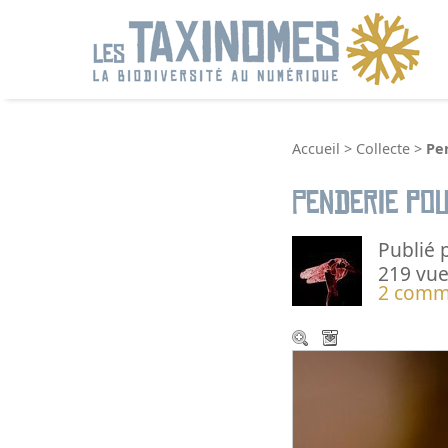
R
Accueil
>
Collecte
>
Pen
Penderie pou
Publié 
219 vue
2 comm