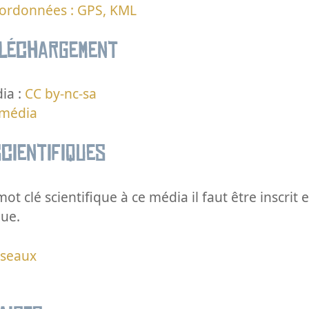
oordonnées : GPS, KML
éléchargement
ia :
CC by-nc-sa
 média
cientifiques
ot clé scientifique à ce média il faut être inscri
que.
iseaux